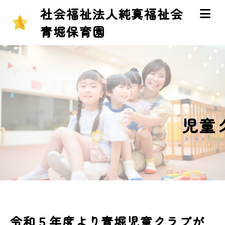
社会福祉法人純真福祉会
青堀保育園
児童
令和５年度より青堀児童クラブが